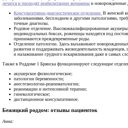
лечатся и проходят реабилитацию женщины
и новорожденные 
Консультативно-диагностическое отделение.
В женской к
заболеваниями, бесплодием и другими патологиями, треб
точные диагнозы.
Родовое отделение. Высококвалифицированные акушеры, 
индивидуальных боксах, роженицы находятся под посто
принимаются преждевременные роды.
Отделение патологии. Здесь выхаживают новорожденных
развития и поддерживать жизнедеятельность младенцев, 
и налаживание грудного вскармливания даже в самых сл
Также в Роддоме 1 Брянска функционируют следующие отделе
акушерское физиологическое;
патологии беременности;
анестезиологии-реаниматологии;
реанимации и интенсивной терапии;
гинекологическое;
дистанционное консультативное.
Бежицкий роддом: отзывы пациенток
Анна: