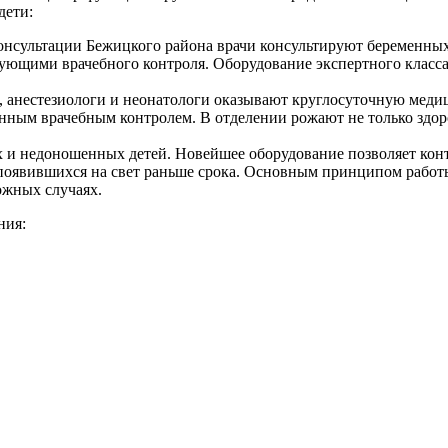
дети:
онсультации Бежицкого района врачи консультируют беременны
ующими врачебного контроля. Оборудование экспертного класса
анестезиологи и неонатологи оказывают круглосуточную медиц
янным врачебным контролем. В отделении рожают не только зд
 и недоношенных детей. Новейшее оборудование позволяет кон
появившихся на свет раньше срока. Основным принципом работы
ожных случаях.
ния: