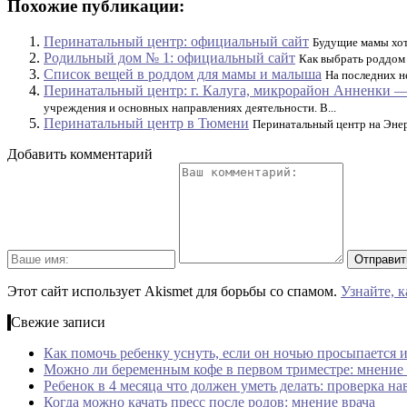
Похожие публикации:
Перинатальный центр: официальный сайт
Будущие мамы хотя
Родильный дом № 1: официальный сайт
Как выбрать роддом 
Список вещей в роддом для мамы и малыша
На последних н
Перинатальный центр: г. Калуга, микрорайон Анненки 
учреждения и основных направлениях деятельности. В...
Перинатальный центр в Тюмени
Перинатальный центр на Энер
Добавить комментарий
Этот сайт использует Akismet для борьбы со спамом.
Узнайте, 
Свежие записи
Как помочь ребенку уснуть, если он ночью просыпается и
Можно ли беременным кофе в первом триместре: мнение 
Ребенок в 4 месяца что должен уметь делать: проверка на
Когда можно качать пресс после родов: мнение врача