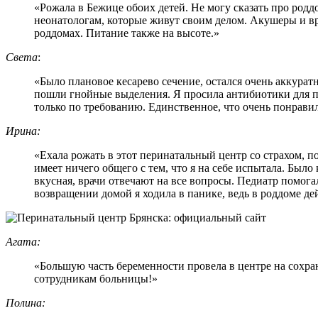
«Рожала в Бежице обоих детей. Не могу сказать про родд
неонатологам, которые живут своим делом. Акушеры и вра
роддомах. Питание также на высоте.»
Света
:
«Было плановое кесарево сечение, остался очень аккура
пошли гнойные выделения. Я просила антибиотики для пр
только по требованию. Единственное, что очень понрави
Ирина:
«Ехала рожать в этот перинатальный центр со страхом, п
имеет ничего общего с тем, что я на себе испытала. Было
вкусная, врачи отвечают на все вопросы. Педиатр помог
возвращении домой я ходила в панике, ведь в роддоме де
Агата:
«Большую часть беременности провела в центре на сохран
сотрудникам больницы!»
Полина: