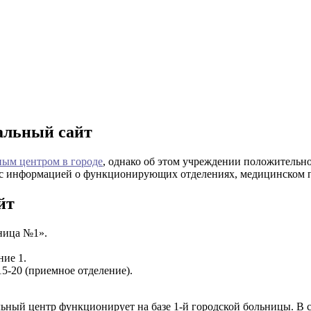
альный сайт
ным центром в городе
, однако об этом учреждении положительн
с информацией о функционирующих отделениях, медицинском пе
йт
ница №1».
ние 1.
-15-20 (приемное отделение).
ьный центр функционирует на базе 1-й городской больницы. В ст