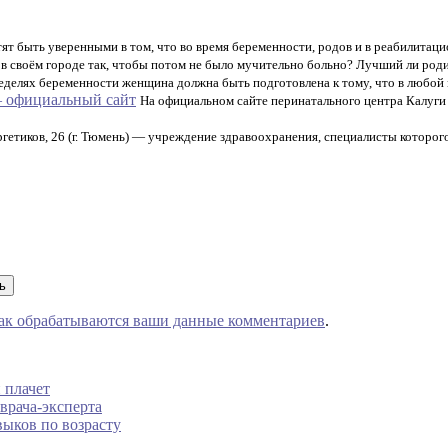
т быть уверенными в том, что во время беременности, родов и в реабилитацио
в своём городе так, чтобы потом не было мучительно больно? Лучший ли роди
еделях беременности женщина должна быть подготовлена к тому, что в любой м
— официальный сайт
На официальном сайте перинатального центра Калуги
гетиков, 26 (г. Тюмень) — учреждение здравоохранения, специалисты которо
как обрабатываются ваши данные комментариев
.
 плачет
врача-эксперта
выков по возрасту