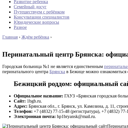
Развитие ребенка
Семейный досуг
Путешествуем с ребёнком
Консультации специалистов
Юридические вопросы
Разное
Главная
›
Ждём ребёнка
›
Перинатальный центр Брянска: офици
Городская больница №1 не является единственным
перинаталь
перинатального центра
Брянска
в Бежице можно ознакомиться 
Бежицкий роддом: официальный са
Официальное название:
ГАУЗ «Брянская городская боль
Сайт:
1bgb.ru.
Адрес:
Брянская обл., г. Брянск, ул. Камозина, д. 11, строе
Телефон:
+7 (4832) 77-15-48 (регистратура), +7 (4832) 77
Электронная почта:
hp1bryansk@mail.ru.
Перинатал