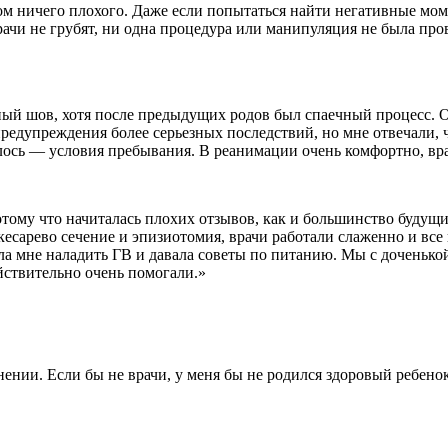
ом ничего плохого. Даже если попытаться найти негативные моме
чи не грубят, ни одна процедура или манипуляция не была прове
тный шов, хотя после предыдущих родов был спаечный процесс. О
едупреждения более серьезных последствий, но мне отвечали, ч
лось — условия пребывания. В реанимации очень комфортно, вр
отому что начиталась плохих отзывов, как и большинство будущих
 кесарево сечение и эпизиотомия, врачи работали слаженно и вс
ала мне наладить ГВ и давала советы по питанию. Мы с доченьк
йствительно очень помогали.»
ении. Если бы не врачи, у меня бы не родился здоровый ребено