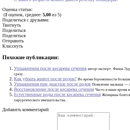
Оценка статьи:
(
1
оценок, среднее:
5,00
из 5)
Поделиться с друзьями:
Твитнуть
Поделиться
Поделиться
Отправить
Класснуть
Похожие публикации:
Упражнения после кесарева сечения
автор-эксперт: Фаина Эд
сразу...
Как убрать живот после родов?
Во время беременности большин
Упражнения при диастазе после родов
Появление малыша — эт
Восстановление после кесарева сечения
Часто в наше время м
Естественные роды после кесарева сечения
Женщины боятся 
хирургического вмешательства...
Добавить комментарий