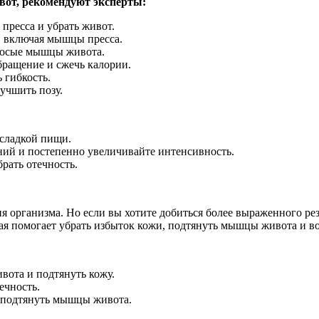
вот, рекомендуют эксперты:
пресса и убрать живот.
, включая мышцы пресса.
косые мышцы живота.
бращение и сжечь калории.
 гибкость.
учшить позу.
 сладкой пищи.
ий и постепенно увеличивайте интенсивность.
рать отечность.
я организма. Но если вы хотите добиться более выраженного рез
рая помогает убрать избыток кожи, подтянуть мышцы живота и во
ота и подтянуть кожу.
ечность.
 подтянуть мышцы живота.