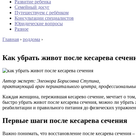
Развитие ребенка
Семейный досуг
Путешествуем с ребёнком
Консультации специалистов
Юридические вопросы
Разное
Главная
›
роддома
›
Как убрать живот после кесарева сечен
Автор эксперт: Элеонора Борисовна Ступина,
практикующий врач перинатального центра, профессиональны
Каждая женщина, пережившая кесарево сечение, мечтает о том,
быстро убрать живот после кесарева сечения, можно ли убрать 
реабилитации и правильного питания до физических упражнени
Первые шаги после кесарева сечения
Важно понимать, что восстановление после кесарева сечения –