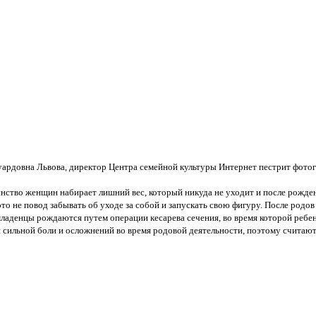
уардовна Львова, директор Центра семейной культуры Интернет пестрит фотог
ство женщин набирает лишний вес, который никуда не уходит и после рождени
о не повод забывать об уходе за собой и запускать свою фигуру. После родов 
ладенцы рождаются путем операции кесарева сечения, во время которой ребенок
сильной боли и осложнений во время родовой деятельности, поэтому считаю