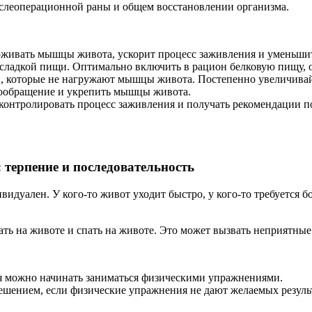
ослеоперационной раны и общем восстановлении организма.
живать мышцы живота, ускорит процесс заживления и уменьшит
 сладкой пищи. Оптимально включить в рацион белковую пищу, 
, которые не нагружают мышцы живота. Постепенно увеличивай
ообращение и укрепить мышцы живота.
 контролировать процесс заживления и получать рекомендации п
: терпение и последовательность
дуален. У кого-то живот уходит быстро, у кого-то требуется бо
ать на животе и спать на животе. Это может вызвать неприятны
я можно начинать заниматься физическими упражнениями.
шением, если физические упражнения не дают желаемых резуль