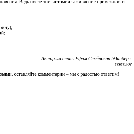
икновения. Ведь после эпизиотомии заживление промежности
бину);
ий;
Автор-эксперт: Ефим Семёнович Эдинберг,
сексолог
рузьями, оставляйте комментарии – мы с радостью ответим!