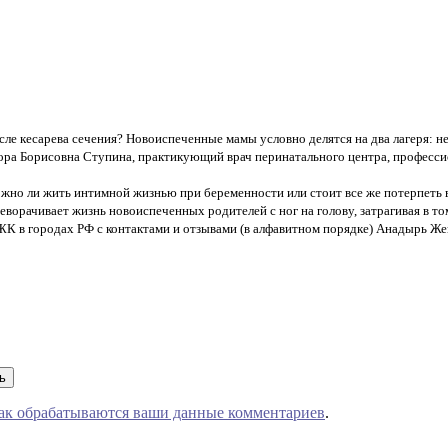
сле кесарева сечения? Новоиспеченные мамы условно делятся на два лагеря: не
ора Борисовна Ступина, практикующий врач перинатального центра, професси
жно ли жить интимной жизнью при беременности или стоит все же потерпеть вс
орачивает жизнь новоиспеченных родителей с ног на голову, затрагивая в то
К в городах РФ с контактами и отзывами (в алфавитном порядке) Анадырь Жен
как обрабатываются ваши данные комментариев
.