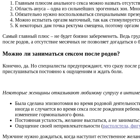
Главным плюсом анального секса можно назвать отсутств
Область ануса – одна из сильнейших эрогенных зон. Мн
Обязательно нужно воспользоваться специальными презер
Можно испытать оргазм маточный, так как стимулируется
К некоторых дам точка ректума смещена, поэтому оргазм
Самый главный плюс – не будет боязни забеременеть. Ведь гру
после родов, а отсутствие месячных не позволяет догадаться о 
Можно ли заниматься сексом после родов?
Конечно, да. Но специалисты предупреждают, что сразу после 
прислушиваться постоянно к ощущениям и ждать боли.
Некоторые женщины отказывают любимому супругу в интиме 
Была сделана эпизиотомия во время родовой деятельности
иногда и случается во время секса после рождения ребен
изменение гормонального фона.
Постоянная усталость, желание выспаться, а не занимат
Ощущение своей непривлекательности (
растолстела, фигу
Мужчине нужно дождаться, когда наступит естественное желани