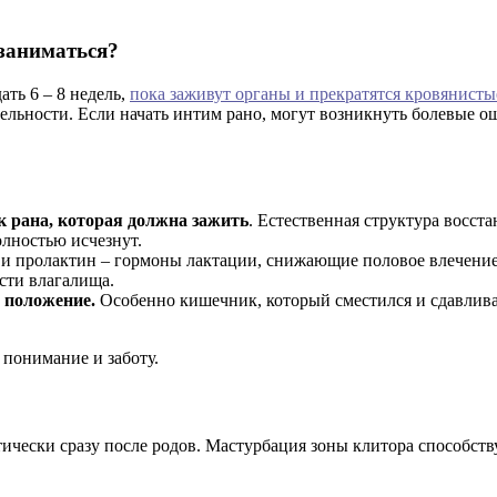
 заниматься?
ть 6 – 8 недель,
пока заживут органы и прекратятся кровянисты
ятельности. Если начать интим рано, могут возникнуть болевые 
 рана, которая должна зажить
. Естественная структура восст
лностью исчезнут.
и пролактин – гормоны лактации, снижающие половое влечение.
ости влагалища.
 положение.
Особенно кишечник, который сместился и сдавлив
 понимание и заботу.
ически сразу после родов. Мастурбация зоны клитора способствуе