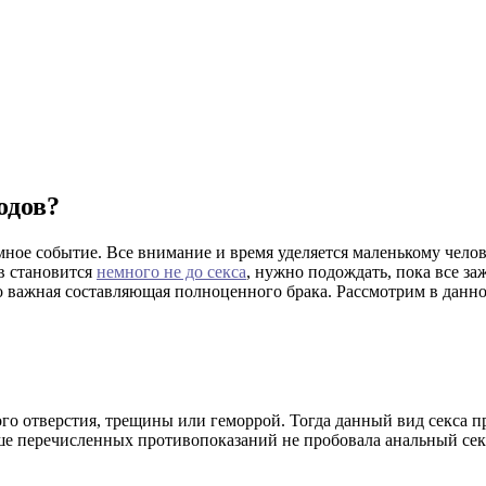
одов?
мное событие. Все внимание и время уделяется маленькому челов
в становится
немного не до секса
, нужно подождать, пока все з
о важная составляющая полноценного брака. Рассмотрим в данном
го отверстия, трещины или геморрой. Тогда данный вид секса п
е перечисленных противопоказаний не пробовала анальный секс