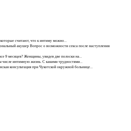
которые считают, что к интиму можно...
ональный акушер Вопрос о возможности секса после наступления
е 9 месяцев? Женщины, увидев две полоски на...
м числе интимную жизнь. С какими трудностями...
ская консультация при Чукотской окружной больнице...