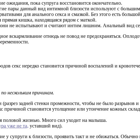
ие ожидания, пока супруга восстановится окончательно.
огие пары данный вид интимной близости используют с большим
вативами для анального секса и смазкой. Без этого есть больш
 прямая кишка, находящаяся рядом с маткой.
 они не испытывают и считают интим лишним. Анальный вид сек
дное вскармливание отнюдь не повод не предохраняться. Оплодо
беременности.
родов секс нередко становится причиной воспалений и кровотече
по нескольким причинам.
 (разрез задней стенки промежности, чтобы не было разрывов и ч
ка: причиной становится утолщение или утончение кожных склад
ься половой жизнью. Много сил уходит на малыша.
ра уже не та,
уставший вид).
е у супруги к близости, проявить такт и не обижаться. Обычно