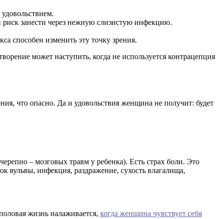
 удовольствием.
ой риск занести через нежную слизистую инфекцию.
са способен изменить эту точку зрения.
творение может наступить, когда не используется контрацепция
ния, что опасно. Да и удовольствия женщина не получит: будет
ерепно – мозговых травм у ребенка). Есть страх боли. Это
ок вульвы, инфекция, раздражение, сухость влагалища,
 половая жизнь налаживается,
когда женщина чувствует себя