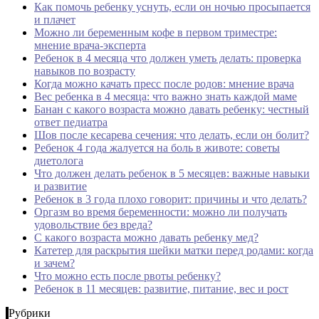
Как помочь ребенку уснуть, если он ночью просыпается
и плачет
Можно ли беременным кофе в первом триместре:
мнение врача-эксперта
Ребенок в 4 месяца что должен уметь делать: проверка
навыков по возрасту
Когда можно качать пресс после родов: мнение врача
Вес ребенка в 4 месяца: что важно знать каждой маме
Банан с какого возраста можно давать ребенку: честный
ответ педиатра
Шов после кесарева сечения: что делать, если он болит?
Ребенок 4 года жалуется на боль в животе: советы
диетолога
Что должен делать ребенок в 5 месяцев: важные навыки
и развитие
Ребенок в 3 года плохо говорит: причины и что делать?
Оргазм во время беременности: можно ли получать
удовольствие без вреда?
С какого возраста можно давать ребенку мед?
Катетер для раскрытия шейки матки перед родами: когда
и зачем?
Что можно есть после рвоты ребенку?
Ребенок в 11 месяцев: развитие, питание, вес и рост
Рубрики