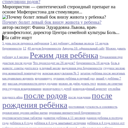
стимуляции родов?
Миропристон — синтетический стероидный препарат на
основе Мифепристона для стимуляции...
Почему болит левый бок внизу живота у ребенка?
автор-эксперт: Фаина Эдуардовна Львова, врач-
дезинфектолог, директор Центра семейной культуры Боль...
На сайте ищут
5 день после переноса эмбрионов
5 лет ребенку: лобковые волосы
11 недель
беременности
12
40 неделя беременности
Авроры 16: официальный сайт
Можно давать
Режим дня ребёнка
ребенку в 4 месяца
Упражнения при
диастазе после родов
Что происходит на 26 неделе?
беременность 16 недель
боль в
животе: советы диетолога
в первый месяц
выделения при беременности
грудное молоко
при комнатной температуре
женская консультация № 5
зачатие ребёнка после месячных
как правильно кормить
коронавирус
купание ребёнка в первый раз
лишай у ребёнка 7
лет
массаж промежности перед родами
можно ли днём делать тест
можно ли семечки
при грудном вскармливании
мононуклеоз у детей
новорождённый кряхтит
отслойка
после родов
после
плодного яйца
после рождения
рождения ребёнка
постоянная усталость и сонливость
прижигание эрозии шейки матки
признаки внематочной беременности
противозачаточные таблетки
развитие ребёнка в 11 месяцев
рацион ребенка в полтора
года
ребёнок в 4 года
ребёнок в 4 года закатывает истерики
ребёнок в 4 года плохо ест