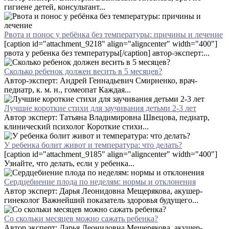
гигиене детей, консультант...
Рвота и понос у ребёнка без температуры: причины и лечение
[caption id="attachment_9218" align="aligncenter" width="400"]
рвота у ребенка без температуры[/caption] автор-эксперт:...
Сколько ребенок должен весить в 5 месяцев?
Автор-эксперт: Андрей Геннадьевич Смирненко, врач-
педиатр, к. м. н., гомеопат Каждая...
Лучшие короткие стихи для заучивания детьми 2-3 лет
Автор эксперт: Татьяна Владимировна Швецова, педиатр,
клинический психолог Короткие стихи...
У ребенка болит живот и температура: что делать?
[caption id="attachment_9185" align="aligncenter" width="400"]
Узнайте, что делать, если у ребенка...
Сердцебиение плода по неделям: нормы и отклонения
Автор эксперт: Дарья Леонидовна Мещерякова, акушер-
гинеколог Важнейший показатель здоровья будущего...
Со скольки месяцев можно сажать ребенка?
Автор эксперт: Дарья Леонидовна Мещерякова, акушер-