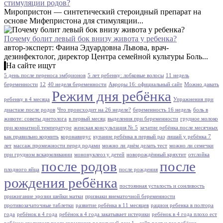
стимуляции родов?
Миропристон — синтетический стероидный препарат на
основе Мифепристона для стимуляции...
Почему болит левый бок внизу живота у ребенка?
автор-эксперт: Фаина Эдуардовна Львова, врач-
дезинфектолог, директор Центра семейной культуры Боль...
На сайте ищут
5 день после переноса эмбрионов
5 лет ребенку: лобковые волосы
11 недель
беременности
12
40 неделя беременности
Авроры 16: официальный сайт
Можно давать
Режим дня ребёнка
ребенку в 4 месяца
Упражнения при
диастазе после родов
Что происходит на 26 неделе?
беременность 16 недель
боль в
животе: советы диетолога
в первый месяц
выделения при беременности
грудное молоко
при комнатной температуре
женская консультация № 5
зачатие ребёнка после месячных
как правильно кормить
коронавирус
купание ребёнка в первый раз
лишай у ребёнка 7
лет
массаж промежности перед родами
можно ли днём делать тест
можно ли семечки
при грудном вскармливании
мононуклеоз у детей
новорождённый кряхтит
отслойка
после родов
после
плодного яйца
после рождения
рождения ребёнка
постоянная усталость и сонливость
прижигание эрозии шейки матки
признаки внематочной беременности
противозачаточные таблетки
развитие ребёнка в 11 месяцев
рацион ребенка в полтора
года
ребёнок в 4 года
ребёнок в 4 года закатывает истерики
ребёнок в 4 года плохо ест