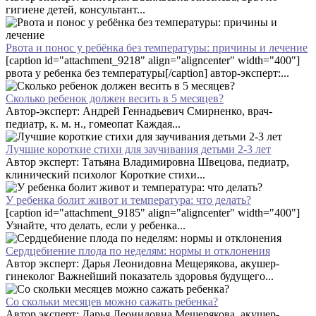
гигиене детей, консультант...
Рвота и понос у ребёнка без температуры: причины и лечение
[caption id="attachment_9218" align="aligncenter" width="400"]
рвота у ребенка без температуры[/caption] автор-эксперт:...
Сколько ребенок должен весить в 5 месяцев?
Автор-эксперт: Андрей Геннадьевич Смирненко, врач-
педиатр, к. м. н., гомеопат Каждая...
Лучшие короткие стихи для заучивания детьми 2-3 лет
Автор эксперт: Татьяна Владимировна Швецова, педиатр,
клинический психолог Короткие стихи...
У ребенка болит живот и температура: что делать?
[caption id="attachment_9185" align="aligncenter" width="400"]
Узнайте, что делать, если у ребенка...
Сердцебиение плода по неделям: нормы и отклонения
Автор эксперт: Дарья Леонидовна Мещерякова, акушер-
гинеколог Важнейший показатель здоровья будущего...
Со скольки месяцев можно сажать ребенка?
Автор эксперт: Дарья Леонидовна Мещерякова, акушер-