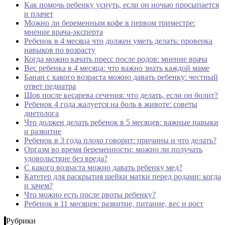
Как помочь ребенку уснуть, если он ночью просыпается
и плачет
Можно ли беременным кофе в первом триместре:
мнение врача-эксперта
Ребенок в 4 месяца что должен уметь делать: проверка
навыков по возрасту
Когда можно качать пресс после родов: мнение врача
Вес ребенка в 4 месяца: что важно знать каждой маме
Банан с какого возраста можно давать ребенку: честный
ответ педиатра
Шов после кесарева сечения: что делать, если он болит?
Ребенок 4 года жалуется на боль в животе: советы
диетолога
Что должен делать ребенок в 5 месяцев: важные навыки
и развитие
Ребенок в 3 года плохо говорит: причины и что делать?
Оргазм во время беременности: можно ли получать
удовольствие без вреда?
С какого возраста можно давать ребенку мед?
Катетер для раскрытия шейки матки перед родами: когда
и зачем?
Что можно есть после рвоты ребенку?
Ребенок в 11 месяцев: развитие, питание, вес и рост
Рубрики