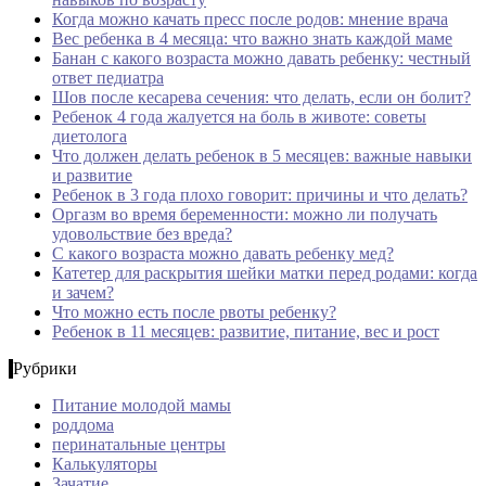
Когда можно качать пресс после родов: мнение врача
Вес ребенка в 4 месяца: что важно знать каждой маме
Банан с какого возраста можно давать ребенку: честный
ответ педиатра
Шов после кесарева сечения: что делать, если он болит?
Ребенок 4 года жалуется на боль в животе: советы
диетолога
Что должен делать ребенок в 5 месяцев: важные навыки
и развитие
Ребенок в 3 года плохо говорит: причины и что делать?
Оргазм во время беременности: можно ли получать
удовольствие без вреда?
С какого возраста можно давать ребенку мед?
Катетер для раскрытия шейки матки перед родами: когда
и зачем?
Что можно есть после рвоты ребенку?
Ребенок в 11 месяцев: развитие, питание, вес и рост
Рубрики
Питание молодой мамы
роддома
перинатальные центры
Калькуляторы
Зачатие