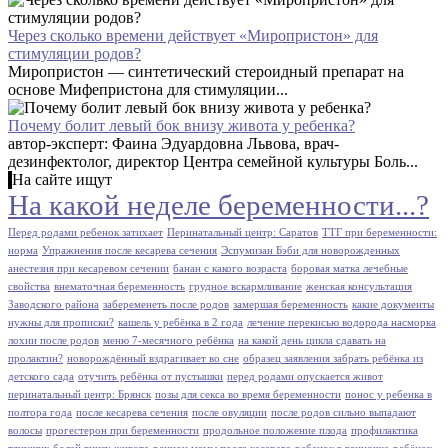
Через сколько времени действует «Миропристон» для
стимуляции родов?
Миропристон — синтетический стероидный препарат на
основе Мифепристона для стимуляции...
Почему болит левый бок внизу живота у ребенка?
автор-эксперт: Фаина Эдуардовна Львова, врач-
дезинфектолог, директор Центра семейной культуры Боль...
На сайте ищут
На какой неделе беременности...?
Перед родами ребенок затихает
Перинатальный центр: Саратов
ТТГ при беременности:
норма
Упражнения после кесарева сечения
Эспумизан Бэби для новорожденных
анестезия при кесаревом сечении
банан с какого возраста
боровая матка лечебные
свойства
внематочная беременность
грудное вскармливание
женская консультация
Заводского района
забеременеть после родов
замершая беременность
какие документы
нужны для прописки?
кашель у ребёнка в 2 года
лечение перекисью водорода насморка
лохии после родов
меню 7-месячного ребёнка
на какой день цикла сдавать на
пролактин?
новорождённый вздрагивает во сне
образец заявления забрать ребёнка из
детского сада
отучить ребёнка от пустышки
перед родами опускается живот
перинатальный центр: Брянск
позы для секса во время беременности
понос у ребенка в
полтора года
после кесарева сечения
после овуляции
после родов сильно выпадают
волосы
прогестерон при беременности
продольное положение плода
профилактика