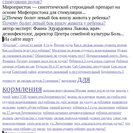
стимуляции родов?
Миропристон — синтетический стероидный препарат на
основе Мифепристона для стимуляции...
Почему болит левый бок внизу живота у ребенка?
автор-эксперт: Фаина Эдуардовна Львова, врач-
дезинфектолог, директор Центра семейной культуры Боль...
На сайте ищут
"Проспан" - сироп от кашля
4 года
Вторые роды
Как и сколько можно хранить молоко
Как сообщить мужу пол ребёнка?
Месячные во время грудного вскармливания
Нужно
ли сцеживать молоко?
Обязательно ли утром делать тест?
Перинатальный центр: Наро-
Фоминск
Почему отекают ноги после родов?
Ребёнок в 3 года плохо говорит
Ребёнок
скрипит зубами во сне
Роды на 36 и 37 неделях
Саб Симплекс инструкция
Секс после
родов
Советский район
аспиратор назальный
а тест отрицательный
беременность 3
для
триместр
во сколько недель 3 скрининг?
выделения
кормления
женская консультация Москва
живот после родов
запоры у
детей
какое УЗИ делают при беременности?
можно ли в первом
можно ли грибы при
грудном вскармливании
пол ребенка по дате зачатия
по уходу за ребёнком
появляется
молозиво
размер обуви ребёнка
ранний возраст
ребёнок в 2 года: воспитание
ребёнок
на 17 неделе беременности
ребёнок начинает переворачиваться
ребёнок начинает
ползать
свидетельство о рождении
сколько новорожденный должен съедать
слинг для
новорождённых
спать всю ночь
ул. Энергетиков
чего опасаться при вторых родах?
что
можно дать ребенку от рвоты
что можно кушать ребенку после рвоты?