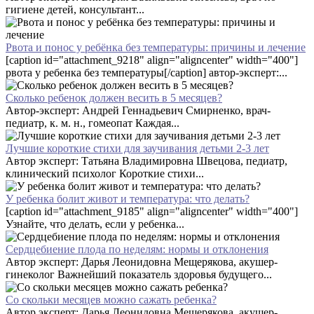
гигиене детей, консультант...
Рвота и понос у ребёнка без температуры: причины и лечение
[caption id="attachment_9218" align="aligncenter" width="400"]
рвота у ребенка без температуры[/caption] автор-эксперт:...
Сколько ребенок должен весить в 5 месяцев?
Автор-эксперт: Андрей Геннадьевич Смирненко, врач-
педиатр, к. м. н., гомеопат Каждая...
Лучшие короткие стихи для заучивания детьми 2-3 лет
Автор эксперт: Татьяна Владимировна Швецова, педиатр,
клинический психолог Короткие стихи...
У ребенка болит живот и температура: что делать?
[caption id="attachment_9185" align="aligncenter" width="400"]
Узнайте, что делать, если у ребенка...
Сердцебиение плода по неделям: нормы и отклонения
Автор эксперт: Дарья Леонидовна Мещерякова, акушер-
гинеколог Важнейший показатель здоровья будущего...
Со скольки месяцев можно сажать ребенка?
Автор эксперт: Дарья Леонидовна Мещерякова, акушер-