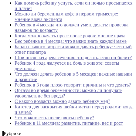
Как помочь ребенку уснуть, если он ночью просыпается
и плачет
Можно ли беременным кофе в первом триместре:
мнение врача-эксперта
Ребенок в 4 месяца что должен уметь делать: проверка
навыков по возрасту
Когда можно качать пресс после родов: мнение врача
Вес ребенка в 4 месяца: что важно знать каждой маме
Банан с какого возраста можно давать ребенку: честный
ответ педиатра
Шов после кесарева сечения: что делать, если он болит?
Ребенок 4 года жалуется на боль в животе: советы
диетолога
Что должен делать ребенок в 5 месяцев: важные навыки
и развитие
Ребенок в 3 года плохо говорит: причины и что делать?
Оргазм во время беременности: можно ли получать
удовольствие без вреда?
С какого возраста можно давать ребенку мед?
Катетер для раскрытия шейки матки перед родами: когда
и зачем?
Что можно есть после рвоты ребенку?
Ребенок в 11 месяцев: развитие, питание, вес и рост
Рубрики