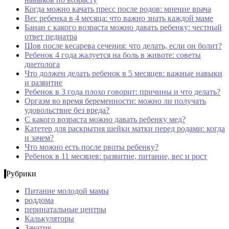
Когда можно качать пресс после родов: мнение врача
Вес ребенка в 4 месяца: что важно знать каждой маме
Банан с какого возраста можно давать ребенку: честный
ответ педиатра
Шов после кесарева сечения: что делать, если он болит?
Ребенок 4 года жалуется на боль в животе: советы
диетолога
Что должен делать ребенок в 5 месяцев: важные навыки
и развитие
Ребенок в 3 года плохо говорит: причины и что делать?
Оргазм во время беременности: можно ли получать
удовольствие без вреда?
С какого возраста можно давать ребенку мед?
Катетер для раскрытия шейки матки перед родами: когда
и зачем?
Что можно есть после рвоты ребенку?
Ребенок в 11 месяцев: развитие, питание, вес и рост
Рубрики
Питание молодой мамы
роддома
перинатальные центры
Калькуляторы
Зачатие