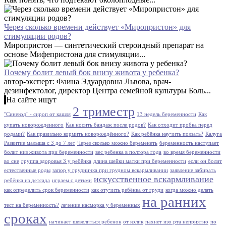
Через сколько времени действует «Миропристон» для
стимуляции родов?
Миропристон — синтетический стероидный препарат на
основе Мифепристона для стимуляции...
Почему болит левый бок внизу живота у ребенка?
автор-эксперт: Фаина Эдуардовна Львова, врач-
дезинфектолог, директор Центра семейной культуры Боль...
На сайте ищут
2 триместр
"Синекод" - сироп от кашля
13 недель беременности
Как
купать новорожденного
Как носить бандаж после родов?
Как отходит пробка перед
родами?
Как правильно кормить новорождённого?
Как ребёнка научить ползать?
Калуга
Развитие малыша с 3 до 7 лет
Через сколько можно беременеть
беременность наступает
болит низ живота при беременности
вес ребенка в полтора года
во время беременности
во сне
группа здоровья 3 у ребёнка
длина шейки матки при беременности
если он болит
естественные роды
запор у грудничка при грудном вскармливании
заявление забирать
искусственное вскармливание
ребёнка из детсада
играем с детьми
как определить срок беременности
как отучить ребёнка от груди
когда можно делать
на ранних
тест на беременность?
лечение насморка у беременных
сроках
начинает шевелиться ребенок
от колик
пахнет изо рта неприятно
по