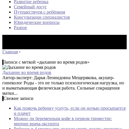
Развитие ребенка
Семейный досуг
Путешествуем с ребёнком
Консультации специалистов
Юридические вопросы
Разное
Главная
›
Записи с меткой «дыхание во время родов»
Дыхание во время родов
Автор-эксперт: Дарья Леонидовна Мещерякова, акушер-
гинеколог Роды - это не только психологическая нагрузка, но
и выматывающая физическая работа. Сильные сокращения
матки...
Свежие записи
Как помочь ребенку уснуть, если он ночью просыпается
и плачет
Можно ли беременным кофе в первом триместре:
мнение врача-эксперта
Ребенок в 4 месяца что должен уметь делать: проверка