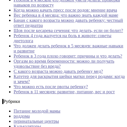
навыков по возрасту
Когда можно качать пресс после родов: мнение врача
Вес ребенка в 4 месяца: что важно знать каждой маме
Банан с какого возраста можно давать ребенку: честный
ответ педиатра
Шов после кесарева сечения: что делать, если он болит?
Ребенок 4 года жалуется на боль в животе: советы
диетолога
Что должен делать ребенок в 5 месяцев: важные навыки
и развитие
Ребенок в 3 года плохо говорит: причины и что делать?
Оргазм во время беременности: можно ли получать
удовольствие без вреда?
С какого возраста можно давать ребенку мед?
Катетер для раскрытия шейки матки перед родами: когда
и зачем?
Что можно есть после рвоты ребенку?
Ребенок в 11 месяцев: развитие, питание, вес и рост
Рубрики
Питание молодой мамы
роддома
перинатальные центры
Калькуляторы