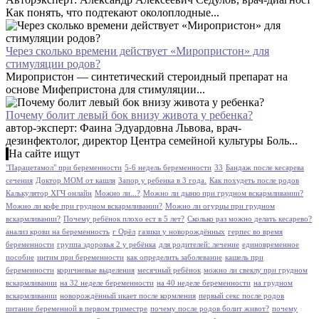
Как понять, что подтекают околоплодные...
Через сколько времени действует «Миропристон» для
стимуляции родов?
Миропристон — синтетический стероидный препарат на
основе Мифепристона для стимуляции...
Почему болит левый бок внизу живота у ребенка?
автор-эксперт: Фаина Эдуардовна Львова, врач-
дезинфектолог, директор Центра семейной культуры Боль...
На сайте ищут
"Парацетамол" при беременности
5-6 недель беременности
33
Бандаж после кесарева
сечения
Доктор МОМ от кашля
Запор у ребенка в 3 года.
Как похудеть после родов
Калькулятор ХГЧ онлайн
Можно ли...?
Можно ли дыню при грудном вскармливании?
Можно ли кофе при грудном вскармливании?
Можно ли огурцы при грудном
вскармливании?
Почему ребёнок плохо ест в 5 лет?
Сколько раз можно делать кесарево?
анализ крови на беременность
г Орёл
газики у новорождённых
герпес во время
беременности
группа здоровья 2 у ребёнка
для родителей: лечение
единовременное
пособие
интим при беременности
как определить заболевание
кашель при
беременности
коричневые выделения
месячный ребёнок
можно ли свеклу при грудном
вскармливании
на 32 неделе беременности
на 40 неделе беременности
на грудном
вскармливании
новорождённый икает после кормления
первый секс после родов
питание беременной в первом триместре
почему после родов болит живот?
почему