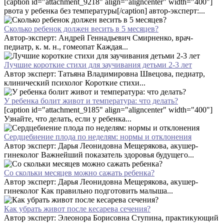
[caption id="attachment_9218" align="aligncenter" width="400"]
рвота у ребенка без температуры[/caption] автор-эксперт:...
Сколько ребенок должен весить в 5 месяцев?
Автор-эксперт: Андрей Геннадьевич Смирненко, врач-
педиатр, к. м. н., гомеопат Каждая...
Лучшие короткие стихи для заучивания детьми 2-3 лет
Автор эксперт: Татьяна Владимировна Швецова, педиатр,
клинический психолог Короткие стихи...
У ребенка болит живот и температура: что делать?
[caption id="attachment_9185" align="aligncenter" width="400"]
Узнайте, что делать, если у ребенка...
Сердцебиение плода по неделям: нормы и отклонения
Автор эксперт: Дарья Леонидовна Мещерякова, акушер-
гинеколог Важнейший показатель здоровья будущего...
Со скольки месяцев можно сажать ребенка?
Автор эксперт: Дарья Леонидовна Мещерякова, акушер-
гинеколог Как правильно подготовить малыша...
Как убрать живот после кесарева сечения?
Автор эксперт: Элеонора Борисовна Ступина, практикующий