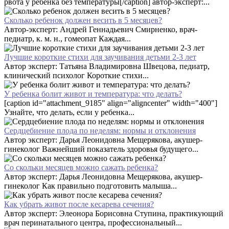
рвота у ребенка без температуры[/caption] автор-эксперт:...
Сколько ребенок должен весить в 5 месяцев?
Автор-эксперт: Андрей Геннадьевич Смирненко, врач-
педиатр, к. м. н., гомеопат Каждая...
Лучшие короткие стихи для заучивания детьми 2-3 лет
Автор эксперт: Татьяна Владимировна Швецова, педиатр,
клинический психолог Короткие стихи...
У ребенка болит живот и температура: что делать?
[caption id="attachment_9185" align="aligncenter" width="400"]
Узнайте, что делать, если у ребенка...
Сердцебиение плода по неделям: нормы и отклонения
Автор эксперт: Дарья Леонидовна Мещерякова, акушер-
гинеколог Важнейший показатель здоровья будущего...
Со скольки месяцев можно сажать ребенка?
Автор эксперт: Дарья Леонидовна Мещерякова, акушер-
гинеколог Как правильно подготовить малыша...
Как убрать живот после кесарева сечения?
Автор эксперт: Элеонора Борисовна Ступина, практикующий
врач перинатального центра, профессиональный...