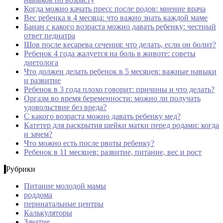
Когда можно качать пресс после родов: мнение врача
Вес ребенка в 4 месяца: что важно знать каждой маме
Банан с какого возраста можно давать ребенку: честный
ответ педиатра
Шов после кесарева сечения: что делать, если он болит?
Ребенок 4 года жалуется на боль в животе: советы
диетолога
Что должен делать ребенок в 5 месяцев: важные навыки
и развитие
Ребенок в 3 года плохо говорит: причины и что делать?
Оргазм во время беременности: можно ли получать
удовольствие без вреда?
С какого возраста можно давать ребенку мед?
Катетер для раскрытия шейки матки перед родами: когда
и зачем?
Что можно есть после рвоты ребенку?
Ребенок в 11 месяцев: развитие, питание, вес и рост
Рубрики
Питание молодой мамы
роддома
перинатальные центры
Калькуляторы
Зачатие