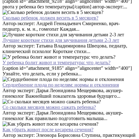
[caption id="attachment_9218" align="aligncenter" width="400"]
рвота у ребенка без температуры[/caption] автор-эксперт:...
Сколько ребенок должен весить в 5 месяцев?
Автор-эксперт: Андрей Геннадьевич Смирненко, врач-
педиатр, к. м. н., гомеопат Каждая...
Лучшие короткие стихи для заучивания детьми 2-3 лет
Автор эксперт: Татьяна Владимировна Швецова, педиатр,
клинический психолог Короткие стихи...
У ребенка болит живот и температура: что делать?
[caption id="attachment_9185" align="aligncenter" width="400"]
Узнайте, что делать, если у ребенка...
Сердцебиение плода по неделям: нормы и отклонения
Автор эксперт: Дарья Леонидовна Мещерякова, акушер-
гинеколог Важнейший показатель здоровья будущего...
Со скольки месяцев можно сажать ребенка?
Автор эксперт: Дарья Леонидовна Мещерякова, акушер-
гинеколог Как правильно подготовить малыша...
Как убрать живот после кесарева сечения?
Автор эксперт: Элеонора Борисовна Ступина, практикующий