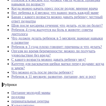
навыков по возрасту
Когда можно качать пресс после родов: мнение врача
Вес ребенка в 4 месяца: что важно знать каждой маме
Банан с какого возраста можно давать ребенку: честный
ответ педиатра
Шов после кесарева сечения: что делать, если он болит?
Ребенок 4 года жалуется на боль в животе: советы
диетолога
Что должен делать ребенок в 5 месяцев: важные навыки
и развитие
Ребенок в 3 года плохо говорит: причины и что делать?
Оргазм во время беременности: можно ли получать
удовольствие без вреда?
С какого возраста можно давать ребенку мед?
Катетер для раскрытия шейки матки перед родами: когда
и зачем?
Что можно есть после рвоты ребенку?
Ребенок в 11 месяцев: развитие, питание, вес и рост
Рубрики
Питание молодой мамы
роддома
перинатальные центры
Калькуляторы