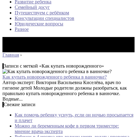
Развитие ребенка
Семейный досуг
Путешествуем с ребёнком
Консультации специалистов
Юридические вопросы
Разное
Главная
›
Записи с меткой «Как купать новорожденного»
Как купать новорожденного ребенка в ванночке?
Автор-эксперт: Виктория Васильевна Киселёва, врач по
гигиене детей Молодые родители должны разобраться, как
правильно купать новорожденного ребенка в ванночке.
Водные...
Свежие записи
Как помочь ребенку уснуть, если он ночью просыпается
и плачет
Можно ли беременным кофе в первом триместре:
мнение врача-эксперта
Ребенок в 4 месяца что должен уметь делать: проверка