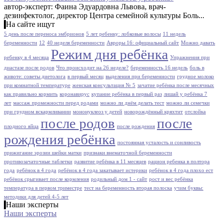
автор-эксперт: Фаина Эдуардовна Львова, врач-
дезинфектолог, директор Центра семейной культуры Боль...
На сайте ищут
5 день после переноса эмбрионов
5 лет ребенку: лобковые волосы
11 недель
беременности
12
40 неделя беременности
Авроры 16: официальный сайт
Можно давать
Режим дня ребёнка
ребенку в 4 месяца
Упражнения при
диастазе после родов
Что происходит на 26 неделе?
беременность 16 недель
боль в
животе: советы диетолога
в первый месяц
выделения при беременности
грудное молоко
при комнатной температуре
женская консультация № 5
зачатие ребёнка после месячных
как правильно кормить
коронавирус
купание ребёнка в первый раз
лишай у ребёнка 7
лет
массаж промежности перед родами
можно ли днём делать тест
можно ли семечки
при грудном вскармливании
мононуклеоз у детей
новорождённый кряхтит
отслойка
после родов
после
плодного яйца
после рождения
рождения ребёнка
постоянная усталость и сонливость
прижигание эрозии шейки матки
признаки внематочной беременности
противозачаточные таблетки
развитие ребёнка в 11 месяцев
рацион ребенка в полтора
года
ребёнок в 4 года
ребёнок в 4 года закатывает истерики
ребёнок в 4 года плохо ест
ребёнок срыгивает после кормления
родильный дом 1 - сайт
рост и вес ребёнка
температура в первом триместре
тест на беременность вторая полоска
учим буквы:
методики для детей 4-5 лет
Наши эксперты
Наши эксперты