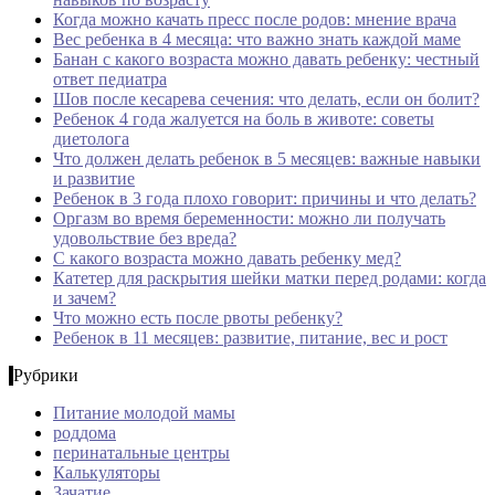
Когда можно качать пресс после родов: мнение врача
Вес ребенка в 4 месяца: что важно знать каждой маме
Банан с какого возраста можно давать ребенку: честный
ответ педиатра
Шов после кесарева сечения: что делать, если он болит?
Ребенок 4 года жалуется на боль в животе: советы
диетолога
Что должен делать ребенок в 5 месяцев: важные навыки
и развитие
Ребенок в 3 года плохо говорит: причины и что делать?
Оргазм во время беременности: можно ли получать
удовольствие без вреда?
С какого возраста можно давать ребенку мед?
Катетер для раскрытия шейки матки перед родами: когда
и зачем?
Что можно есть после рвоты ребенку?
Ребенок в 11 месяцев: развитие, питание, вес и рост
Рубрики
Питание молодой мамы
роддома
перинатальные центры
Калькуляторы
Зачатие