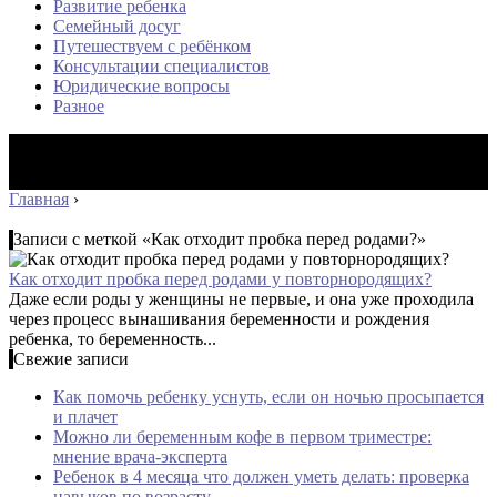
Развитие ребенка
Семейный досуг
Путешествуем с ребёнком
Консультации специалистов
Юридические вопросы
Разное
Главная
›
Записи с меткой «Как отходит пробка перед родами?»
Как отходит пробка перед родами у повторнородящих?
Даже если роды у женщины не первые, и она уже проходила
через процесс вынашивания беременности и рождения
ребенка, то беременность...
Свежие записи
Как помочь ребенку уснуть, если он ночью просыпается
и плачет
Можно ли беременным кофе в первом триместре:
мнение врача-эксперта
Ребенок в 4 месяца что должен уметь делать: проверка
навыков по возрасту