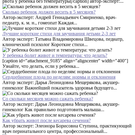
рвота у ребенка без температуры[/caption] автор-эксперт:...
Сколько ребенок должен весить в 5 месяцев?
Автор-эксперт: Андрей Геннадьевич Смирненко, врач-
педиатр, к. м. н., гомеопат Каждая...
Лучшие короткие стихи для заучивания детьми 2-3 лет
Автор эксперт: Татьяна Владимировна Швецова, педиатр,
клинический психолог Короткие стихи...
У ребенка болит живот и температура: что делать?
[caption id="attachment_9185" align="aligncenter" width="400"]
Узнайте, что делать, если у ребенка...
Сердцебиение плода по неделям: нормы и отклонения
Автор эксперт: Дарья Леонидовна Мещерякова, акушер-
гинеколог Важнейший показатель здоровья будущего...
Со скольки месяцев можно сажать ребенка?
Автор эксперт: Дарья Леонидовна Мещерякова, акушер-
гинеколог Как правильно подготовить малыша...
Как убрать живот после кесарева сечения?
Автор эксперт: Элеонора Борисовна Ступина, практикующий
врач перинатального центра, профессиональный...