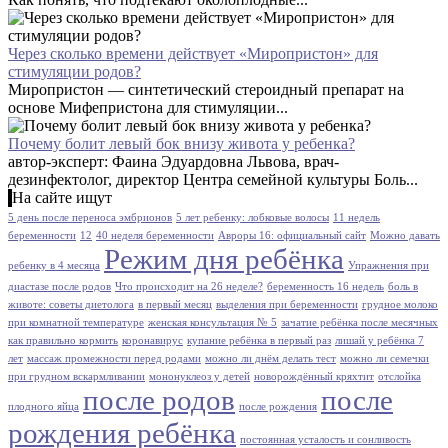
Через сколько времени действует «Миропристон» для
стимуляции родов?
Миропристон — синтетический стероидный препарат на
основе Мифепристона для стимуляции...
Почему болит левый бок внизу живота у ребенка?
автор-эксперт: Фаина Эдуардовна Львова, врач-
дезинфектолог, директор Центра семейной культуры Боль...
На сайте ищут
5 день после переноса эмбрионов
5 лет ребенку: лобковые волосы
11 недель
беременности
12
40 неделя беременности
Авроры 16: официальный сайт
Можно давать
Режим дня ребёнка
ребенку в 4 месяца
Упражнения при
диастазе после родов
Что происходит на 26 неделе?
беременность 16 недель
боль в
животе: советы диетолога
в первый месяц
выделения при беременности
грудное молоко
при комнатной температуре
женская консультация № 5
зачатие ребёнка после месячных
как правильно кормить
коронавирус
купание ребёнка в первый раз
лишай у ребёнка 7
лет
массаж промежности перед родами
можно ли днём делать тест
можно ли семечки
при грудном вскармливании
мононуклеоз у детей
новорождённый кряхтит
отслойка
после родов
после
плодного яйца
после рождения
рождения ребёнка
постоянная усталость и сонливость