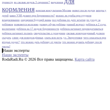
для
триместр
во сколько недель 3 скрининг?
выделения
кормления
женская консультация Москва
живот после родов
запоры у
детей
какое УЗИ делают при беременности?
можно ли грибы при грудном
вскармливании
ощущения будущей мамы
пол ребенка по дате зачатия
по уходу за
ребёнком
появляется молозиво
размер обуви ребёнка
ранний возраст
ребёнок в 2 года:
воспитание
ребёнок на 17 неделе беременности
ребёнок начинает переворачиваться
ребёнок начинает ползать
свидетельство о рождении
сколько новорожденный должен
съедать
слинг для новорождённых
спать всю ночь
ул. Энергетиков
чего опасаться при
вторых родах?
что можно дать ребенку от рвоты
что можно кушать ребенку после
рвоты?
Наши эксперты
Наши эксперты
RodaRadi.Ru © 2026 Все права защищены.
Карта сайта