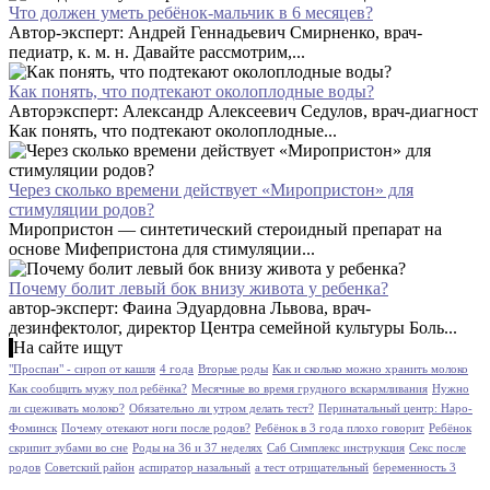
Что должен уметь ребёнок-мальчик в 6 месяцев?
Автор-эксперт: Андрей Геннадьевич Смирненко, врач-
педиатр, к. м. н. Давайте рассмотрим,...
Как понять, что подтекают околоплодные воды?
Авторэксперт: Александр Алексеевич Седулов, врач-диагност
Как понять, что подтекают околоплодные...
Через сколько времени действует «Миропристон» для
стимуляции родов?
Миропристон — синтетический стероидный препарат на
основе Мифепристона для стимуляции...
Почему болит левый бок внизу живота у ребенка?
автор-эксперт: Фаина Эдуардовна Львова, врач-
дезинфектолог, директор Центра семейной культуры Боль...
На сайте ищут
"Проспан" - сироп от кашля
4 года
Вторые роды
Как и сколько можно хранить молоко
Как сообщить мужу пол ребёнка?
Месячные во время грудного вскармливания
Нужно
ли сцеживать молоко?
Обязательно ли утром делать тест?
Перинатальный центр: Наро-
Фоминск
Почему отекают ноги после родов?
Ребёнок в 3 года плохо говорит
Ребёнок
скрипит зубами во сне
Роды на 36 и 37 неделях
Саб Симплекс инструкция
Секс после
родов
Советский район
аспиратор назальный
а тест отрицательный
беременность 3