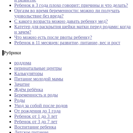
Ребенок в 3 года плохо говорит: причины и что делать?
Оргазм во время беременности: можно ли получать
удовольствие без вреда?
С какого возраста можно давать ребенку мед?
Катетер для раскрытия шейки матки перед родами: когда
и зачем?
Что можно есть после рвоты ребенку?
Ребенок в 11 месяцев: развитие, питание, вес и рост
Рубрики
роддома
перинатальные центры
Калькуляторы
Питание молодой мамы
Зачатие
Ждём ребёнка
Беременность и роды
Роды
Уход за собой после родов
От рождения до 1 года
Ребенок от 1 до 3 лет
Ребенок от 3 до 7 лет
Воспитание ребенка
Детское питание