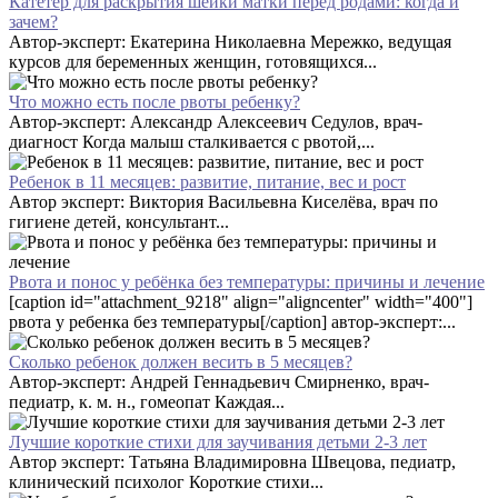
Катетер для раскрытия шейки матки перед родами: когда и
зачем?
Автор-эксперт: Екатерина Николаевна Мережко, ведущая
курсов для беременных женщин, готовящихся...
Что можно есть после рвоты ребенку?
Автор-эксперт: Александр Алексеевич Седулов, врач-
диагност Когда малыш сталкивается с рвотой,...
Ребенок в 11 месяцев: развитие, питание, вес и рост
Автор эксперт: Виктория Васильевна Киселёва, врач по
гигиене детей, консультант...
Рвота и понос у ребёнка без температуры: причины и лечение
[caption id="attachment_9218" align="aligncenter" width="400"]
рвота у ребенка без температуры[/caption] автор-эксперт:...
Сколько ребенок должен весить в 5 месяцев?
Автор-эксперт: Андрей Геннадьевич Смирненко, врач-
педиатр, к. м. н., гомеопат Каждая...
Лучшие короткие стихи для заучивания детьми 2-3 лет
Автор эксперт: Татьяна Владимировна Швецова, педиатр,
клинический психолог Короткие стихи...