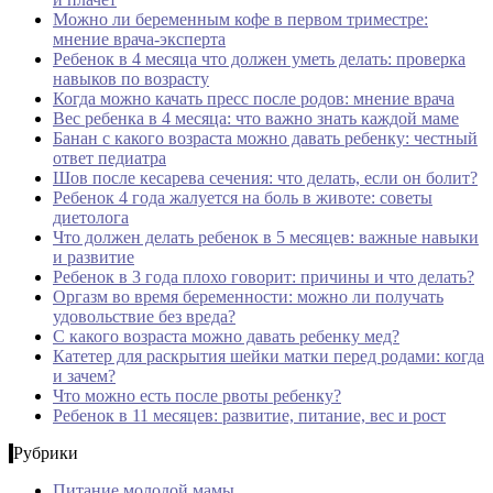
Можно ли беременным кофе в первом триместре:
мнение врача-эксперта
Ребенок в 4 месяца что должен уметь делать: проверка
навыков по возрасту
Когда можно качать пресс после родов: мнение врача
Вес ребенка в 4 месяца: что важно знать каждой маме
Банан с какого возраста можно давать ребенку: честный
ответ педиатра
Шов после кесарева сечения: что делать, если он болит?
Ребенок 4 года жалуется на боль в животе: советы
диетолога
Что должен делать ребенок в 5 месяцев: важные навыки
и развитие
Ребенок в 3 года плохо говорит: причины и что делать?
Оргазм во время беременности: можно ли получать
удовольствие без вреда?
С какого возраста можно давать ребенку мед?
Катетер для раскрытия шейки матки перед родами: когда
и зачем?
Что можно есть после рвоты ребенку?
Ребенок в 11 месяцев: развитие, питание, вес и рост
Рубрики
Питание молодой мамы