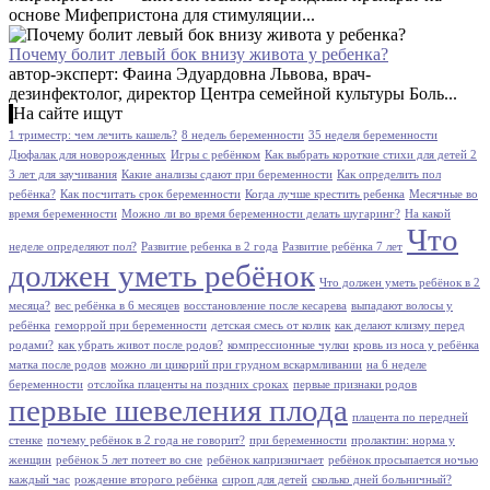
основе Мифепристона для стимуляции...
Почему болит левый бок внизу живота у ребенка?
автор-эксперт: Фаина Эдуардовна Львова, врач-
дезинфектолог, директор Центра семейной культуры Боль...
На сайте ищут
1 триместр: чем лечить кашель?
8 недель беременности
35 неделя беременности
Дюфалак для новорожденных
Игры с ребёнком
Как выбрать короткие стихи для детей 2
3 лет для заучивания
Какие анализы сдают при беременности
Как определить пол
ребёнка?
Как посчитать срок беременности
Когда лучше крестить ребенка
Месячные во
время беременности
Можно ли во время беременности делать шугаринг?
На какой
Что
неделе определяют пол?
Развитие ребенка в 2 года
Развитие ребёнка 7 лет
должен уметь ребёнок
Что должен уметь ребёнок в 2
месяца?
вес ребёнка в 6 месяцев
восстановление после кесарева
выпадают волосы у
ребёнка
геморрой при беременности
детская смесь от колик
как делают клизму перед
родами?
как убрать живот после родов?
компрессионные чулки
кровь из носа у ребёнка
матка после родов
можно ли цикорий при грудном вскармливании
на 6 неделе
беременности
отслойка плаценты на поздних сроках
первые признаки родов
первые шевеления плода
плацента по передней
стенке
почему ребёнок в 2 года не говорит?
при беременности
пролактин: норма у
женщин
ребёнок 5 лет потеет во сне
ребёнок капризничает
ребёнок просыпается ночью
каждый час
рождение второго ребёнка
сироп для детей
сколько дней больничный?