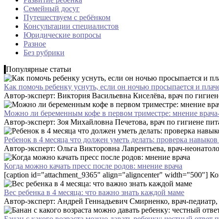
Семейный досуг
Путешествуем с ребёнком
Консультации специалистов
Юридические вопросы
Разное
Без рубрики
Популярные статьи
Как помочь ребенку уснуть, если он ночью просыпается и плач
Автор-эксперт: Виктория Васильевна Киселёва, врач по гигиене 
Можно ли беременным кофе в первом триместре: мнение врача
Автор-эксперт: Зоя Михайловна Печетова, врач по гигиене пита
Ребенок в 4 месяца что должен уметь делать: проверка навыков
Автор-эксперт: Ольга Викторовна Лаврентьева, врач-неонатолог
Когда можно качать пресс после родов: мнение врача
[caption id="attachment_9365" align="aligncenter" width="500"] К
Вес ребенка в 4 месяца: что важно знать каждой маме
Автор-эксперт: Андрей Геннадьевич Смирненко, врач-педиатр, к.
Банан с какого возраста можно давать ребенку: честный ответ 