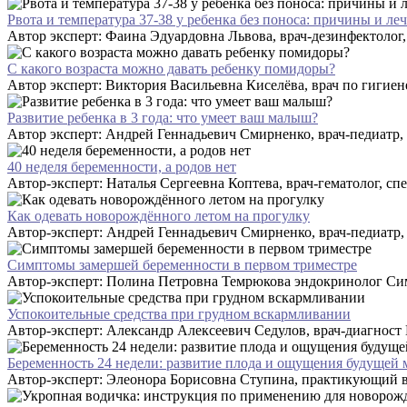
Рвота и температура 37-38 у ребенка без поноса: причины и ле
Автор эксперт: Фаина Эдуардовна Львова, врач-дезинфектолог,
С какого возраста можно давать ребенку помидоры?
Автор эксперт: Виктория Васильевна Киселёва, врач по гигиене 
Развитие ребенка в 3 года: что умеет ваш малыш?
Автор эксперт: Андрей Геннадьевич Смирненко, врач-педиатр, к.
40 неделя беременности, а родов нет
Автор-эксперт: Наталья Сергеевна Коптева, врач-гематолог, спе
Как одевать новорождённого летом на прогулку
Автор-эксперт: Андрей Геннадьевич Смирненко, врач-педиатр, к.
Симптомы замершей беременности в первом триместре
Автор-эксперт: Полина Петровна Темрюкова эндокринолог Сим
Успокоительные средства при грудном вскармливании
Автор-эксперт: Александр Алексеевич Седулов, врач-диагност
Беременность 24 недели: развитие плода и ощущения будущей
Автор-эксперт: Элеонора Борисовна Ступина, практикующий вр