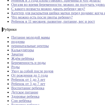
Ребенок в 3 года плохо говорит: причины и что делать?
Оргазм во время беременности: можно ли получать удовол
С какого возраста можно давать ребенку мед?
Катетер для раскрытия шейки матки перед родами: когда 
Что можно есть после рвоты ребенку?
Ребенок в 11 месяцев: развитие, питание, вес и рост
Рубрики
Питание молодой мамы
роддома
перинатальные центры
Калькуляторы
Зачатие
Ждём ребёнка
Беременность и роды
Роды
Уход за собой после родов
От рождения до 1 года
Ребенок от 1 до 3 лет
Ребенок от 3 до 7 лет
Воспитание ребенка
Детское питание
Здоровье ребенка
Сон ребёнка
Развитие ребенка