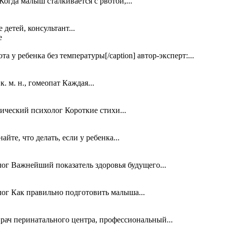
огда малыш сталкивается с рвотой,...
детей, консультант...
ота у ребенка без температуры[/caption] автор-эксперт:...
 м. н., гомеопат Каждая...
ический психолог Короткие стихи...
найте, что делать, если у ребенка...
ог Важнейший показатель здоровья будущего...
ог Как правильно подготовить малыша...
ач перинатального центра, профессиональный...