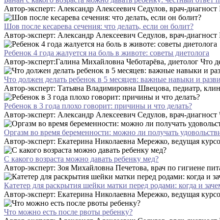
Автор-эксперт: Александр Алексеевич Седулов, врач-диагност К
Шов после кесарева сечения: что делать, если он болит?
Автор-эксперт: Александр Алексеевич Седулов, врач-диагност 
Ребенок 4 года жалуется на боль в животе: советы диетолога
Автор-эксперт:Галина Михайловна Чеботарёва, диетолог Что дел
Что должен делать ребенок в 5 месяцев: важные навыки и разв
Автор-эксперт: Татьяна Владимировна Швецова, педиатр, клини
Ребенок в 3 года плохо говорит: причины и что делать?
Автор-эксперт: Александр Алексеевич Седулов, врач-диагност Чт
Оргазм во время беременности: можно ли получать удовольстви
Автор-эксперт: Екатерина Николаевна Мережко, ведущая курсо
С какого возраста можно давать ребенку мед?
Автор-эксперт: Зоя Михайловна Печетова, врач по гигиене пита
Катетер для раскрытия шейки матки перед родами: когда и заче
Автор-эксперт: Екатерина Николаевна Мережко, ведущая курсо
Что можно есть после рвоты ребенку?