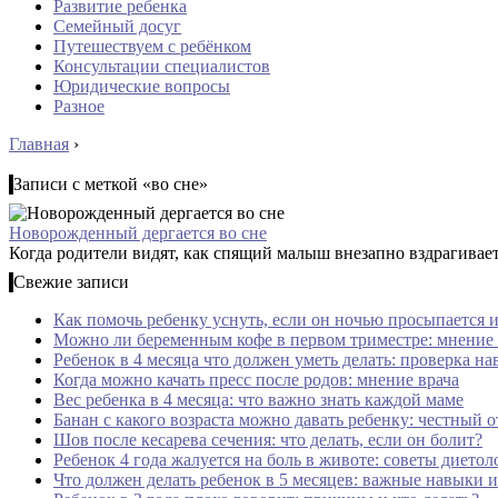
Развитие ребенка
Семейный досуг
Путешествуем с ребёнком
Консультации специалистов
Юридические вопросы
Разное
Главная
›
Записи с меткой «во сне»
Новорожденный дергается во сне
Когда родители видят, как спящий малыш внезапно вздрагивает,
Свежие записи
Как помочь ребенку уснуть, если он ночью просыпается и
Можно ли беременным кофе в первом триместре: мнение 
Ребенок в 4 месяца что должен уметь делать: проверка на
Когда можно качать пресс после родов: мнение врача
Вес ребенка в 4 месяца: что важно знать каждой маме
Банан с какого возраста можно давать ребенку: честный о
Шов после кесарева сечения: что делать, если он болит?
Ребенок 4 года жалуется на боль в животе: советы диетол
Что должен делать ребенок в 5 месяцев: важные навыки и