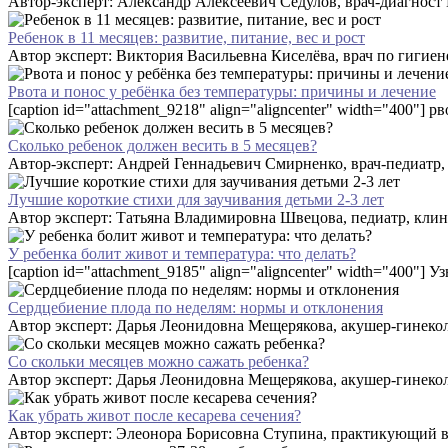
Автор-эксперт: Александр Алексеевич Седулов, врач-диагност К
Ребенок в 11 месяцев: развитие, питание, вес и рост
Автор эксперт: Виктория Васильевна Киселёва, врач по гигиене 
Рвота и понос у ребёнка без температуры: причины и лечение
[caption id="attachment_9218" align="aligncenter" width="400"] рв
Сколько ребенок должен весить в 5 месяцев?
Автор-эксперт: Андрей Геннадьевич Смирненко, врач-педиатр, к.
Лучшие короткие стихи для заучивания детьми 2-3 лет
Автор эксперт: Татьяна Владимировна Швецова, педиатр, клин
У ребенка болит живот и температура: что делать?
[caption id="attachment_9185" align="aligncenter" width="400"] Уз
Сердцебиение плода по неделям: нормы и отклонения
Автор эксперт: Дарья Леонидовна Мещерякова, акушер-гинекол
Со скольки месяцев можно сажать ребенка?
Автор эксперт: Дарья Леонидовна Мещерякова, акушер-гинекол
Как убрать живот после кесарева сечения?
Автор эксперт: Элеонора Борисовна Ступина, практикующий вр