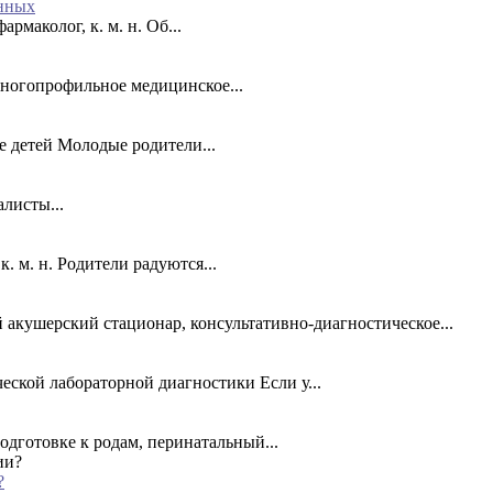
енных
маколог, к. м. н. Об...
многопрофильное медицинское...
е детей Молодые родители...
листы...
. м. н. Родители радуются...
акушерский стационар, консультативно-диагностическое...
еской лабораторной диагностики Если у...
дготовке к родам, перинатальный...
?