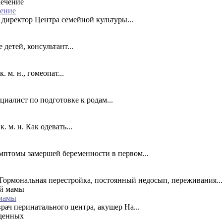
чение
 директор Центра семейной культуры...
детей, консультант...
 м. н., гомеопат...
циалист по подготовке к родам...
 м. н. Как одевать...
птомы замершей беременности в первом...
 Гормональная перестройка, постоянный недосып, переживания..
 мамы
ач перинатального центра, акушер На...