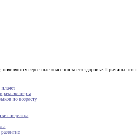
 появляются серьезные опасения за его здоровье. Причины этого
 плачет
врача-эксперта
выков по возрасту
твет педиатра
ога
 развитие