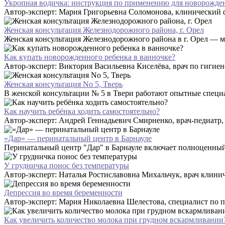
Укропная водичка: инструкция по применению для новорожд
Автор-эксперт: Мария Григорьевна Соломонова, клинический фар
Женская консультация Железнодорожного района, г. Орел
Женская консультация Железнодорожного района в г. Орел — 
Как купать новорожденного ребенка в ванночке?
Автор-эксперт: Виктория Васильевна Киселёва, врач по гигиен
Женская консультация No 5, Тверь
В женской консультации № 5 в Твери работают опытные специа
Как научить ребёнка ходить самостоятельно?
Автор-эксперт: Андрей Геннадьевич Смирненко, врач-педиатр, к
«Дар» — перинатальный центр в Барнауле
Перинатальный центр "Дар" в Барнауле включает полноценный 
У грудничка понос без температуры
Автор-эксперт: Наталья Ростиславовна Михальчук, врач клинич
Депрессия во время беременности
Автор-эксперт: Мария Николаевна Шелестова, специалист по по
Как увеличить количество молока при грудном вскармливании