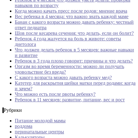
навыков по возрасту
Когда можно качать пресс после родов: мнение врача
Вес ребенка в 4 месяца: что важно знать каждой маме
Банан с какого возраста можно давать ребенку: честный
ответ педиатра
Шов после кесарева сечения: что делать, если он болит?
Ребенок 4 года жалуется на боль в животе: советы
диетолога
Что должен делать ребенок в 5 месяцев: важные навыки
и развитие
Ребенок в 3 года плохо говорит: причины и что делать?
Оргазм во время беременности: можно ли получать
удовольствие без вреда?
С какого возраста можно давать ребенку мед?
Катетер для раскрытия шейки матки перед родами: когда
и зачем?
Что можно есть после рвоты ребенку?
Ребенок в 11 месяцев: развитие, питание, вес и рост
Рубрики
Питание молодой мамы
роддома
перинатальные центры
Калькуляторы