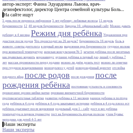
автор-эксперт: Фаина Эдуардовна Львова, врач-
дезинфектолог, директор Центра семейной культуры Боль...
На сайте ищут
5 день после переноса эмбрионов
5 лет ребенку: лобковые волосы
11 недель
беременности
12
40 неделя беременности
Авроры 16: официальный сайт
Можно давать
Режим дня ребёнка
ребенку в 4 месяца
Упражнения при
диастазе после родов
Что происходит на 26 неделе?
беременность 16 недель
боль в
животе: советы диетолога
в первый месяц
выделения при беременности
грудное молоко
при комнатной температуре
женская консультация № 5
зачатие ребёнка после месячных
как правильно кормить
коронавирус
купание ребёнка в первый раз
лишай у ребёнка 7
лет
массаж промежности перед родами
можно ли днём делать тест
можно ли семечки
при грудном вскармливании
мононуклеоз у детей
новорождённый кряхтит
отслойка
после родов
после
плодного яйца
после рождения
рождения ребёнка
постоянная усталость и сонливость
прижигание эрозии шейки матки
признаки внематочной беременности
противозачаточные таблетки
развитие ребёнка в 11 месяцев
рацион ребенка в полтора
года
ребёнок в 4 года
ребёнок в 4 года закатывает истерики
ребёнок в 4 года плохо ест
ребёнок срыгивает после кормления
родильный дом 1 - сайт
рост и вес ребёнка
температура в первом триместре
тест на беременность вторая полоска
учим буквы:
методики для детей 4-5 лет
Наши эксперты
Наши эксперты