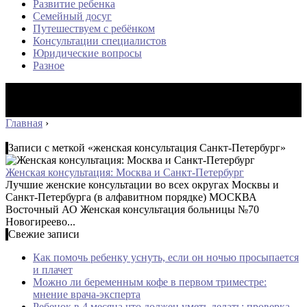
Развитие ребенка
Семейный досуг
Путешествуем с ребёнком
Консультации специалистов
Юридические вопросы
Разное
Главная
›
Записи с меткой «женская консультация Санкт-Петербург»
Женская консультация: Москва и Санкт-Петербург
Лучшие женские консультации во всех округах Москвы и
Санкт-Петербурга (в алфавитном порядке) МОСКВА
Восточный АО Женская консультация больницы №70
Новогиреево...
Свежие записи
Как помочь ребенку уснуть, если он ночью просыпается
и плачет
Можно ли беременным кофе в первом триместре:
мнение врача-эксперта
Ребенок в 4 месяца что должен уметь делать: проверка