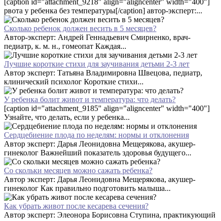
[caption id="attachment_9218" align="aligncenter" width="400"]
рвота у ребенка без температуры[/caption] автор-эксперт:...
Сколько ребенок должен весить в 5 месяцев?
Автор-эксперт: Андрей Геннадьевич Смирненко, врач-
педиатр, к. м. н., гомеопат Каждая...
Лучшие короткие стихи для заучивания детьми 2-3 лет
Автор эксперт: Татьяна Владимировна Швецова, педиатр,
клинический психолог Короткие стихи...
У ребенка болит живот и температура: что делать?
[caption id="attachment_9185" align="aligncenter" width="400"]
Узнайте, что делать, если у ребенка...
Сердцебиение плода по неделям: нормы и отклонения
Автор эксперт: Дарья Леонидовна Мещерякова, акушер-
гинеколог Важнейший показатель здоровья будущего...
Со скольки месяцев можно сажать ребенка?
Автор эксперт: Дарья Леонидовна Мещерякова, акушер-
гинеколог Как правильно подготовить малыша...
Как убрать живот после кесарева сечения?
Автор эксперт: Элеонора Борисовна Ступина, практикующий