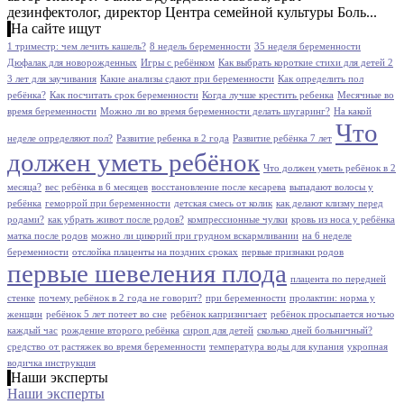
дезинфектолог, директор Центра семейной культуры Боль...
На сайте ищут
1 триместр: чем лечить кашель?
8 недель беременности
35 неделя беременности
Дюфалак для новорожденных
Игры с ребёнком
Как выбрать короткие стихи для детей 2
3 лет для заучивания
Какие анализы сдают при беременности
Как определить пол
ребёнка?
Как посчитать срок беременности
Когда лучше крестить ребенка
Месячные во
время беременности
Можно ли во время беременности делать шугаринг?
На какой
Что
неделе определяют пол?
Развитие ребенка в 2 года
Развитие ребёнка 7 лет
должен уметь ребёнок
Что должен уметь ребёнок в 2
месяца?
вес ребёнка в 6 месяцев
восстановление после кесарева
выпадают волосы у
ребёнка
геморрой при беременности
детская смесь от колик
как делают клизму перед
родами?
как убрать живот после родов?
компрессионные чулки
кровь из носа у ребёнка
матка после родов
можно ли цикорий при грудном вскармливании
на 6 неделе
беременности
отслойка плаценты на поздних сроках
первые признаки родов
первые шевеления плода
плацента по передней
стенке
почему ребёнок в 2 года не говорит?
при беременности
пролактин: норма у
женщин
ребёнок 5 лет потеет во сне
ребёнок капризничает
ребёнок просыпается ночью
каждый час
рождение второго ребёнка
сироп для детей
сколько дней больничный?
средство от растяжек во время беременности
температура воды для купания
укропная
водичка инструкция
Наши эксперты
Наши эксперты