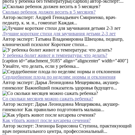
рвота у ребенка без температуры[/caption] автор-эксперт:...
Сколько ребенок должен весить в 5 месяцев?
Автор-эксперт: Андрей Геннадьевич Смирненко, врач-
педиатр, к. м. н., гомеопат Каждая...
Лучшие короткие стихи для заучивания детьми 2-3 лет
Автор эксперт: Татьяна Владимировна Швецова, педиатр,
клинический психолог Короткие стихи...
У ребенка болит живот и температура: что делать?
[caption id="attachment_9185" align="aligncenter" width="400"]
Узнайте, что делать, если у ребенка...
Сердцебиение плода по неделям: нормы и отклонения
Автор эксперт: Дарья Леонидовна Мещерякова, акушер-
гинеколог Важнейший показатель здоровья будущего...
Со скольки месяцев можно сажать ребенка?
Автор эксперт: Дарья Леонидовна Мещерякова, акушер-
гинеколог Как правильно подготовить малыша...
Как убрать живот после кесарева сечения?
Автор эксперт: Элеонора Борисовна Ступина, практикующий
врач перинатального центра, профессиональный...