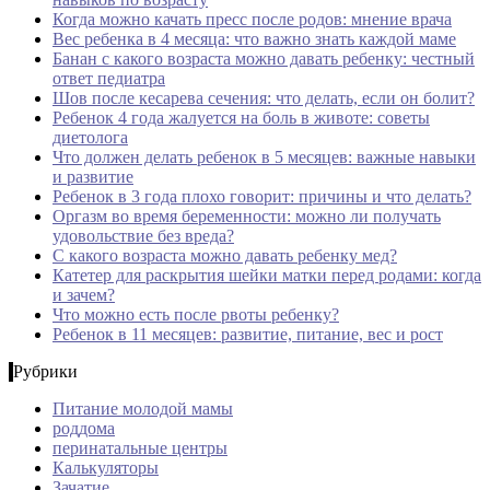
Когда можно качать пресс после родов: мнение врача
Вес ребенка в 4 месяца: что важно знать каждой маме
Банан с какого возраста можно давать ребенку: честный
ответ педиатра
Шов после кесарева сечения: что делать, если он болит?
Ребенок 4 года жалуется на боль в животе: советы
диетолога
Что должен делать ребенок в 5 месяцев: важные навыки
и развитие
Ребенок в 3 года плохо говорит: причины и что делать?
Оргазм во время беременности: можно ли получать
удовольствие без вреда?
С какого возраста можно давать ребенку мед?
Катетер для раскрытия шейки матки перед родами: когда
и зачем?
Что можно есть после рвоты ребенку?
Ребенок в 11 месяцев: развитие, питание, вес и рост
Рубрики
Питание молодой мамы
роддома
перинатальные центры
Калькуляторы
Зачатие